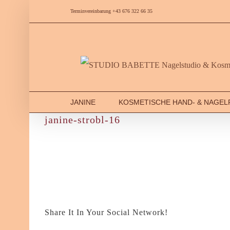
Skip
Terminvereinbarung +43 676 322 66 35
to
content
JANINE
KOSMETISCHE HAND- & NAGEL
janine-strobl-16
Share It In Your Social Network!