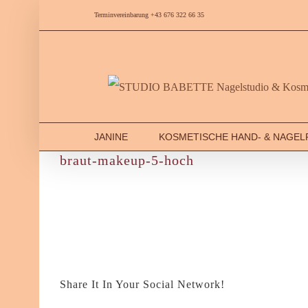
Skip
Terminvereinbarung +43 676 322 66 35
to
content
JANINE
KOSMETISCHE HAND- & NAGEL
braut-makeup-5-hoch
Share It In Your Social Network!